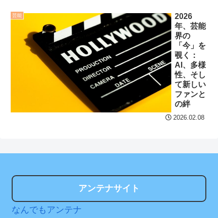
た主婦の裁判が……
NEW!
セ・リーグ出塁回数ラン
2026
芸能
キング 直近3週間｜2026年
年、芸能
8/3まで
界の
【阪神】佐藤輝明、高橋
「今」を
宏斗から先制23号2ラン！
【地獄のような聴聞会】
覗く：
京セラドームはテルコール
Ｗ杯１次Ｌ敗退の韓国 議員
AI、多様
性、そし
が「なぜ負けたのか？」ソ
て新しい
ン・フンミン先発落ちは
クレバテスⅡ-魔獣の王と
ファンと
「監督の報復」
の絆
偽りの勇者伝承- 第4話 感
想：敵を探すよりトアの書
すまん熊本やがコンビニ
2026.02.08
を餌に誘き出す作戦！
に食品も水もない
【画像】発達障害の子ど
ディズニーが「大課金時
もはこの絵の意味がすぐに
代」に突入！アトラクショ
分からないらしい
ンパスがどれもこれも1500
円の課金チケに
アンテナサイト
日本が北朝鮮に辛勝し二
次予選3連勝も、海外ファン
海外「日本よ、お前がナ
なんでもアンテナ
は采配に辛辣「おそろしい
ンバーワンだ」 熊本地震直