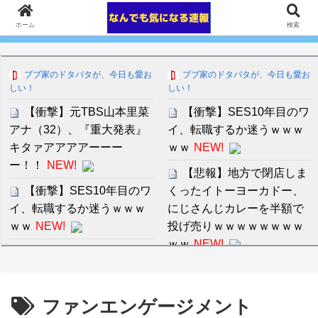
ホーム
検索
ブブ家のドタバタが、今日も愛お
ブブ家のドタバタが、今日も愛お
しい！
しい！
【衝撃】元TBS山本里菜
【衝撃】SES10年目のワ
アナ（32）、『重大発表』
イ、転職するか迷うｗｗｗ
キタァアアアアーーー
ｗｗ
NEW!
ー！！
NEW!
【悲報】地方で閉店しま
【衝撃】SES10年目のワ
くったイトーヨーカドー、
イ、転職するか迷うｗｗｗ
にじさんじカレーを半額で
ｗｗ
NEW!
投げ売りｗｗｗｗｗｗｗｗ
ｗｗ
NEW!
睡眠時の悪寒戦慄がひど
い
NEW!
音羽紀香 お股ぱっくりマ
ッサージがいいですね～！
ＮＨＫが映らないテレビ
ファンエンゲージメント
で料金は不当と主張してい