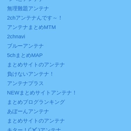
次予選3連勝も、海外ファン
海外「日本よ、お前がナ
無理難題アンテナ
は采配に辛辣「おそろしい
ンバーワンだ」 熊本地震直
2chアンテナんです～！
内容の後半」「今日の森保
後の日本の対応のスピード
はチキン」
に世界が衝撃
アンテナまとめMTM
2chnavi
七ツ森りり ご令嬢と召使
【第7話予告】水10ドラ
いの禁断の恋…1日だけ許さ
マ『ラムネモンキー』 トレ
ブルーアンテナ
れた夫婦としての時間をひ
ンディなクリスマスイヴ
5chまとめMAP
たすら愛し合う。
2/25(水)
まとめサイトのアンテナ
36歳の彼女と結婚したい
Powered by livedoor 相
負けないアンテナ！
のに、家族が猛反対。家族
互RSS
アンテナプラス
から信じられない言葉が飛
び出した… 他
NEWまとめサイトアンテナ！
「本気で潰しにきてる」
まとめブログランキング
滝沢秀明の新オーディショ
あぼーんアンテナ
ンが“まんまジャニーズ”とフ
まとめサイトのアンテナ
ァン衝撃
キター！(ﾟ∀ﾟ)アンテナ