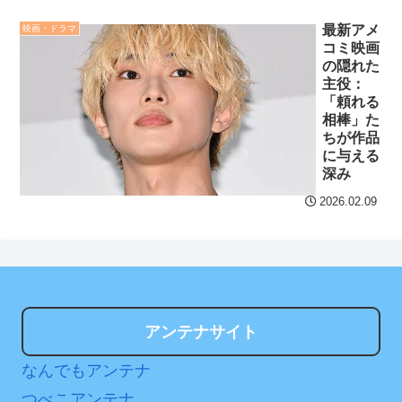
になってきた
NEW!
高くなるのでいいですよね
～！
最新アメ
映画・ドラマ
茨城県「群馬のパスポー
コミ映画
ト、思い切りパクりまし
セ・リーグ出塁回数ラン
の隠れた
た」群馬県「
NEW!
キング 直近3週間｜2026年
主役：
「頼れる
8/3まで
【阪神】大竹耕太郎、勝
相棒」た
ちが作品
利インタビューで涙「当た
【地獄のような聴聞会】
に与える
り前に野球ができる、そう
Ｗ杯１次Ｌ敗退の韓国 議員
深み
じゃない」
が「なぜ負けたのか？」ソ
2026.02.09
ン・フンミン先発落ちは
クレバテスⅡ-魔獣の王と
「監督の報復」
偽りの勇者伝承- 第4話 感
想：敵を探すよりトアの書
すまん熊本やがコンビニ
を餌に誘き出す作戦！
に食品も水もない
【画像】発達障害の子ど
ディズニーが「大課金時
アンテナサイト
もはこの絵の意味がすぐに
代」に突入！アトラクショ
分からないらしい
ンパスがどれもこれも1500
なんでもアンテナ
円の課金チケに
日本が北朝鮮に辛勝し二
つべこアンテナ