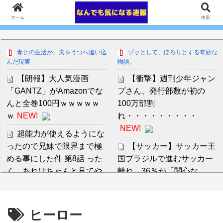
ホーム
検索
妻との生活が、夫をうつへ追い込
ゾッとして、ほろりとする奇妙な
んだ現実
物語。
【朗報】大人気漫画
【衝撃】週刊少年ジャン
「GANTZ」がAmazonでな
プさん、発行部数が初の
んと全巻100円ｗｗｗｗｗ
100万部割
ｗ
NEW!
れ・・・・・・・・・
NEW!
超能力が使えるようにな
ったので兄妹で限界まで極
【サッカー】サッカー王
める事にした件 第8話 った
国ブラジルで進むサッカー
く、あれはちゃんと見てや
離れ 36％が「関心な
らんと、のめり込み過ぎて
し」...
NEW!
沈むなｗｗｗｗｗ
NEW!
近藤あさみ 大人になると
ヒーロー
熊本県被災者、わがまま
衣装も下着になり露出度も