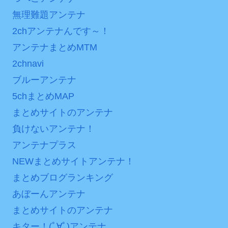
海外「日本よ、お前がナ
はチキン」
無理難題アンテナ
ンバーワンだ」 熊本地震直
七ツ森りり ご令嬢と召使
2chアンテナんです～！
後の日本の対応のスピード
いの禁断の恋…1日だけ許さ
に世界が衝撃
アンテナまとめMTM
れた夫婦としての時間をひ
2chnavi
【第7話予告】水10ドラ
たすら愛し合う。
マ『ラムネモンキー』 トレ
ブルーアンテナ
Powered by livedoor 相
ンディなクリスマスイヴ
5chまとめMAP
2/25(水)
互RSS
まとめサイトのアンテナ
36歳の彼女と結婚したい
負けないアンテナ！
のに、家族が猛反対。家族
アンテナプラス
から信じられない言葉が飛
び出した… 他
NEWまとめサイトアンテナ！
「本気で潰しにきてる」
まとめブログランキング
滝沢秀明の新オーディショ
あぼーんアンテナ
ンが“まんまジャニーズ”とフ
まとめサイトのアンテナ
ァン衝撃
キター！(ﾟ∀ﾟ)アンテナ