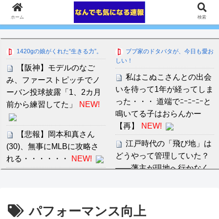
ホーム
検索
1420gの娘がくれた“生きる力”。
ブブ家のドタバタが、今日も愛お
しい！
【阪神】モデルのなご
私はこぬこさんとの出会
み、ファーストピッチでノ
いを待って1年が経ってしま
ーバン投球披露「1、2カ月
った・・・ 道端でﾆｰﾆｰﾆｰと
前から練習してた」
NEW!
鳴いてる子はおらんかー
【再】
NEW!
【悲報】岡本和真さん
江戸時代の「飛び地」は
(30)、無事にMLBに攻略さ
どうやって管理していた？
れる・・・・・・
NEW!
――藩主が現地へ行かなく
改めて、こいつのタフネ
ても領地を治められた仕組
スがヤバい
NEW!
み
NEW!
【HUNTER×HUNTER】
パフォーマンス向上
【速報】WEST.重岡大毅
トンパが初めてハンター試