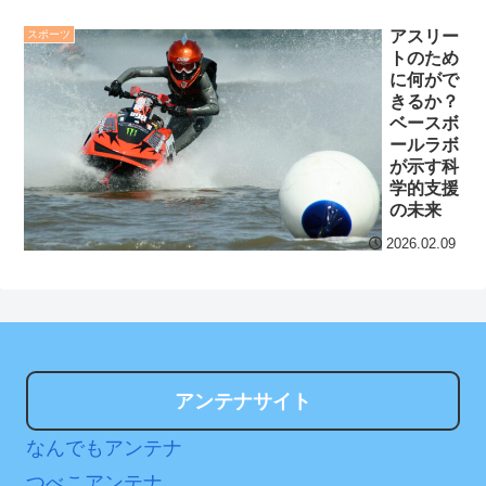
と濵田崇裕、結婚をW発表
験受けた時ってゴンより若
したんやが
アスリー
スポーツ
かったんだね
NEW!
トのため
セ・リーグ出塁回数ラン
に何がで
後藤真希(40)さん、現役
キング 直近3週間｜2026年
きるか？
アイドルに公開処刑される
ベースボ
8/3まで
ールラボ
NEW!
が示す科
【地獄のような聴聞会】
クレバテスⅡ-魔獣の王と
学的支援
Ｗ杯１次Ｌ敗退の韓国 議員
の未来
偽りの勇者伝承- 第4話 感
が「なぜ負けたのか？」ソ
想：敵を探すよりトアの書
2026.02.09
ン・フンミン先発落ちは
を餌に誘き出す作戦！
「監督の報復」
【画像】発達障害の子ど
すまん熊本やがコンビニ
もはこの絵の意味がすぐに
に食品も水もない
分からないらしい
ディズニーが「大課金時
日本が北朝鮮に辛勝し二
アンテナサイト
代」に突入！アトラクショ
次予選3連勝も、海外ファン
ンパスがどれもこれも1500
なんでもアンテナ
は采配に辛辣「おそろしい
円の課金チケに
内容の後半」「今日の森保
つべこアンテナ