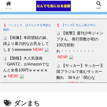
ホーム
検索
ゾッとして、ほろりとする奇妙な
【マンガ】ぜんぶ私が中心
物語。
【衝撃】週刊少年ジャン
【画像】本田望結の妹、
プさん、発行部数が初の
姉より暴力的なお乳をして
100万部割
しまうwwwwww
NEW!
れ・・・・・・・・・
NEW!
【朗報】大人気漫画
「GANTZ」がAmazonでな
【サッカー】サッカー王
んと全巻100円ｗｗｗｗｗ
国ブラジルで進むサッカー
ｗ
NEW!
離れ 36％が「関心な
し」...
NEW!
超能力が使えるようにな
ったので兄妹で限界まで極
近藤あさみ 大人になると
める事にした件 第8話 った
衣装も下着になり露出度も
ダンまち
く、あれはちゃんと見てや
高くなるのでいいですよね