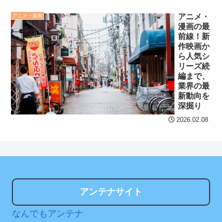
らんと、のめり込み過ぎて
～！
沈むなｗｗｗｗｗ
NEW!
アニメ・
アニメ・漫画
セ・リーグ出塁回数ラン
漫画の最
熊本県被災者、わがまま
前線！新
キング 直近3週間｜2026年
になってきた
NEW!
作映画か
8/3まで
ら人気シ
【阪神】大竹耕太郎、勝
リーズ続
【地獄のような聴聞会】
編まで、
利インタビューで涙「当た
Ｗ杯１次Ｌ敗退の韓国 議員
業界の最
り前に野球ができる、そう
が「なぜ負けたのか？」ソ
新動向を
じゃない」
ン・フンミン先発落ちは
深掘り
「監督の報復」
クレバテスⅡ-魔獣の王と
2026.02.08
偽りの勇者伝承- 第4話 感
すまん熊本やがコンビニ
想：敵を探すよりトアの書
に食品も水もない
を餌に誘き出す作戦！
ディズニーが「大課金時
【画像】発達障害の子ど
代」に突入！アトラクショ
もはこの絵の意味がすぐに
ンパスがどれもこれも1500
アンテナサイト
分からないらしい
円の課金チケに
なんでもアンテナ
日本が北朝鮮に辛勝し二
海外「日本よ、お前がナ