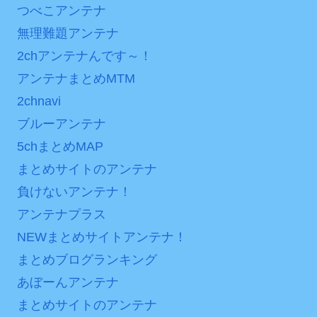
つべこアンテナ
次予選3連勝も、海外ファン
ンバーワンだ」 熊本地震直
は采配に辛辣「おそろしい
後の日本の対応のスピード
無理難題アンテナ
内容の後半」「今日の森保
に世界が衝撃
2chアンテナんです～！
はチキン」
【第7話予告】水10ドラ
アンテナまとめMTM
七ツ森りり ご令嬢と召使
マ『ラムネモンキー』 トレ
2chnavi
いの禁断の恋…1日だけ許さ
ンディなクリスマスイヴ
ブルーアンテナ
れた夫婦としての時間をひ
2/25(水)
たすら愛し合う。
5chまとめMAP
36歳の彼女と結婚したい
まとめサイトのアンテナ
のに、家族が猛反対。家族
Powered by livedoor 相
から信じられない言葉が飛
負けないアンテナ！
互RSS
び出した… 他
アンテナプラス
「本気で潰しにきてる」
NEWまとめサイトアンテナ！
滝沢秀明の新オーディショ
まとめブログランキング
ンが“まんまジャニーズ”とフ
あぼーんアンテナ
ァン衝撃
まとめサイトのアンテナ
Powered by livedoor 相