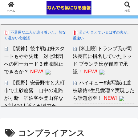
ホーム
検索
不器用な二人が辿り着いた、切な
分かり合えているはずの夫が、一
く温かい恋物語
番遠い
【阪神】後半戦は好スタ
[米上院] トランプ氏が司
ートもやや失速 対セ球団
法長官に指名していたトッ
への同一カード３連敗阻止
ド ブランチ氏が僅差で承
できるか？
NEW!
認！
NEW!
【長野】安曇野市と大町
ハイキュー!!実写版は道
市で土砂崩落 山中の道路
枝駿佑×生見愛瑠？実現した
が寸断 宿泊客や登山客な
ら話題必至！
NEW!
ど計400人近くが孤立か
【悲報】嫁「キエエエエ
土石
NEW!
エエ（威嚇）家の中でタバ
【画像】女の子とかいう
コ吸うな！家の外でタバコ
コンプライアンス
『乳がデカイ=デブに見え
吸うな！とにかく吸うなギ