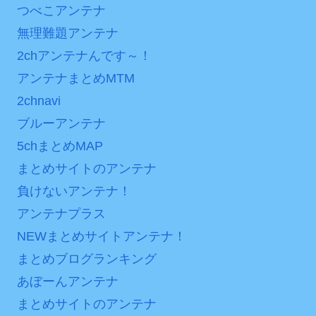
【画像】発達障害の子ど
つべこアンテナ
ンバーワンだ」 熊本地震直
もはこの絵の意味がすぐに
後の日本の対応のスピード
無理難題アンテナ
分からないらしい
に世界が衝撃
2chアンテナんです～！
日本が北朝鮮に辛勝し二
【第7話予告】水10ドラ
アンテナまとめMTM
次予選3連勝も、海外ファン
マ『ラムネモンキー』 トレ
は采配に辛辣「おそろしい
2chnavi
ンディなクリスマスイヴ
内容の後半」「今日の森保
ブルーアンテナ
2/25(水)
はチキン」
5chまとめMAP
36歳の彼女と結婚したい
七ツ森りり ご令嬢と召使
のに、家族が猛反対。家族
まとめサイトのアンテナ
いの禁断の恋…1日だけ許さ
から信じられない言葉が飛
負けないアンテナ！
れた夫婦としての時間をひ
び出した… 他
たすら愛し合う。
アンテナプラス
「本気で潰しにきてる」
NEWまとめサイトアンテナ！
Powered by livedoor 相
滝沢秀明の新オーディショ
まとめブログランキング
ンが“まんまジャニーズ”とフ
互RSS
ァン衝撃
あぼーんアンテナ
まとめサイトのアンテナ
Powered by livedoor 相