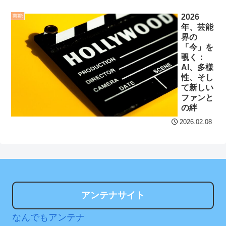
る』という欠陥構造
ャッギャッギャッ！」
wwwww
NEW!
2026
芸能
セ・リーグ出塁回数ラン
年、芸能
【あんこ】やる夫はパー
キング 直近3週間｜2026年
界の
ティーを追放され復讐に生
8/3まで
「今」を
覗く：
きるようです ～仕返し？ ざ
【地獄のような聴聞会】
AI、多様
まぁ？ 人として幸せに生き
性、そし
Ｗ杯１次Ｌ敗退の韓国 議員
ることで相手に復讐します
て新しい
が「なぜ負けたのか？」ソ
が、何か？～ その2
NEW!
ファンと
ン・フンミン先発落ちは
の絆
「監督の報復」
2026.02.08
ビッグモーターとかいう
すまん熊本やがコンビニ
完全に逃げ切ったゴミクズ
に食品も水もない
NEW!
ディズニーが「大課金時
クレバテスⅡ-魔獣の王と
代」に突入！アトラクショ
偽りの勇者伝承- 第4話 感
ンパスがどれもこれも1500
アンテナサイト
想：敵を探すよりトアの書
円の課金チケに
を餌に誘き出す作戦！
なんでもアンテナ
海外「日本よ、お前がナ