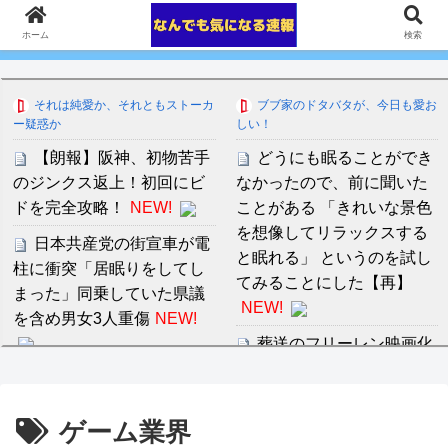
ホーム
検索
それは純愛か、それともストーカ
ブブ家のドタバタが、今日も愛お
ー疑惑か
しい！
【朗報】阪神、初物苦手
どうにも眠ることができ
のジンクス返上！初回にビ
なかったので、前に聞いた
ドを完全攻略！
NEW!
ことがある 「きれいな景色
を想像してリラックスする
日本共産党の街宣車が電
と眠れる」 というのを試し
柱に衝突「居眠りをしてし
てみることにした【再】
まった」同乗していた県議
NEW!
を含め男女3人重傷
NEW!
葬送のフリーレン映画化
ならこの2人！平野紫耀×新
【神企業】任天堂、熊本
木優子を考察
NEW!
に5000万円寄付
NEW!
ゲーム業界
中川朋美 １メートル越え
熊本地震、発生後に居酒