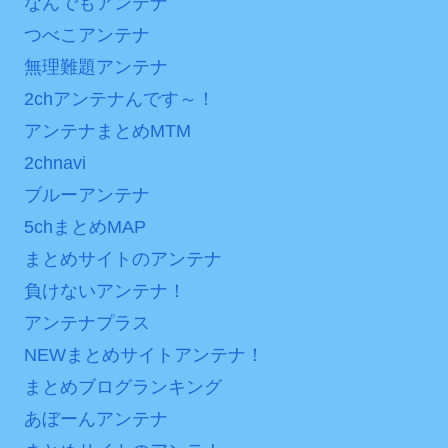
なんでもアンテナ
はチキン」
ンバーワンだ」 熊本地震直
つべこアンテナ
後の日本の対応のスピード
七ツ森りり ご令嬢と召使
に世界が衝撃
無理難題アンテナ
いの禁断の恋…1日だけ許さ
2chアンテナんです～！
れた夫婦としての時間をひ
【第7話予告】水10ドラ
たすら愛し合う。
マ『ラムネモンキー』 トレ
アンテナまとめMTM
ンディなクリスマスイヴ
2chnavi
Powered by livedoor 相
2/25(水)
ブルーアンテナ
互RSS
36歳の彼女と結婚したい
5chまとめMAP
のに、家族が猛反対。家族
まとめサイトのアンテナ
から信じられない言葉が飛
び出した… 他
負けないアンテナ！
アンテナプラス
「本気で潰しにきてる」
滝沢秀明の新オーディショ
NEWまとめサイトアンテナ！
ンが“まんまジャニーズ”とフ
まとめブログランキング
ァン衝撃
あぼーんアンテナ
Powered by livedoor 相