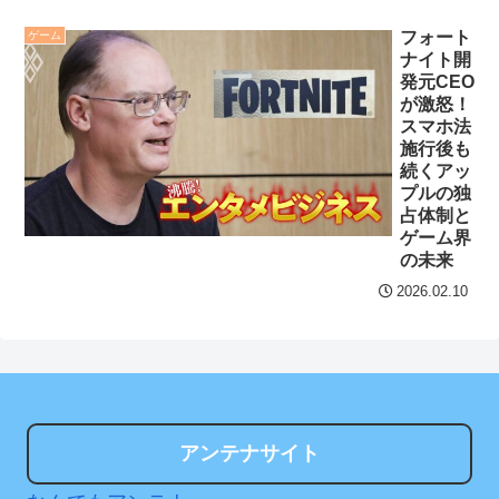
の大迫力白おっぱい！！
屋店内から温泉が吹き出す
フォート
ゲーム
NEW!
セ・リーグ出塁回数ラン
ナイト開
キング 直近3週間｜2026年
発元CEO
ローソンで半額品を買っ
8/3まで
が激怒！
てきたぞ！！！（※画像あ
スマホ法
り）
NEW!
【地獄のような聴聞会】
施行後も
続くアッ
Ｗ杯１次Ｌ敗退の韓国 議員
クレバテスⅡ-魔獣の王と
プルの独
が「なぜ負けたのか？」ソ
偽りの勇者伝承- 第4話 感
占体制と
ン・フンミン先発落ちは
ゲーム界
想：敵を探すよりトアの書
「監督の報復」
の未来
を餌に誘き出す作戦！
2026.02.10
すまん熊本やがコンビニ
【画像】発達障害の子ど
に食品も水もない
もはこの絵の意味がすぐに
分からないらしい
ディズニーが「大課金時
代」に突入！アトラクショ
日本が北朝鮮に辛勝し二
ンパスがどれもこれも1500
次予選3連勝も、海外ファン
円の課金チケに
アンテナサイト
は采配に辛辣「おそろしい
内容の後半」「今日の森保
海外「日本よ、お前がナ